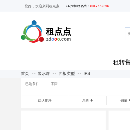
您好，欢迎来到租点点
24
小时服务热线
：
400-777-2896
租点点
zd
o
o
o
.com
租转
全部商品分类
首页
显示屏
面板类型
IPS
>>
>>
>>
已选条件
不限
默认排序
总价
销量