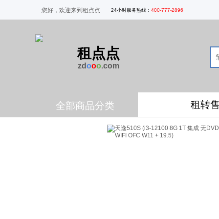
您好，欢迎来到租点点
24
小时服务热线
：
400-777-2896
租点点
zd
o
o
o
.com
租转
全部商品分类