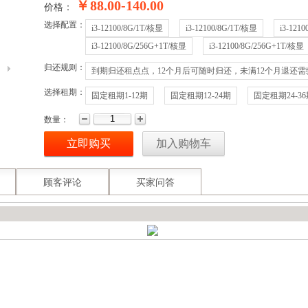
￥
88.00-140.00
价格：
选择配置：
i3-12100/8G/1T/核显
i3-12100/8G/1T/核显
i3-121
i3-12100/8G/256G+1T/核显
i3-12100/8G/256G+1T/核显
归还规则：
到期归还租点点，12个月后可随时归还，未满12个月退还
选择租期：
固定租期1-12期
固定租期12-24期
固定租期24-3
数量：
立即购买
加入购物车
顾客评论
买家问答