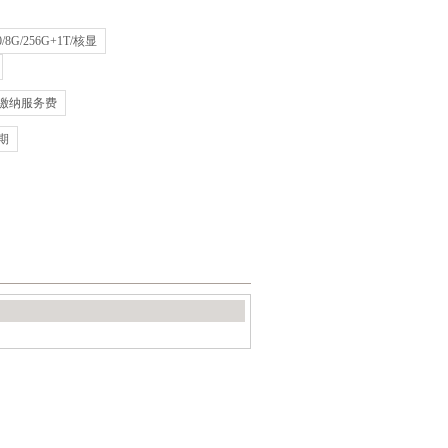
00/8G/256G+1T/核显
需缴纳服务费
6期