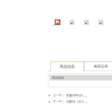
商品信息
购买记录
商品描述
上一个：
天逸510S (i3......
下一个：
小新24 （i5-1......